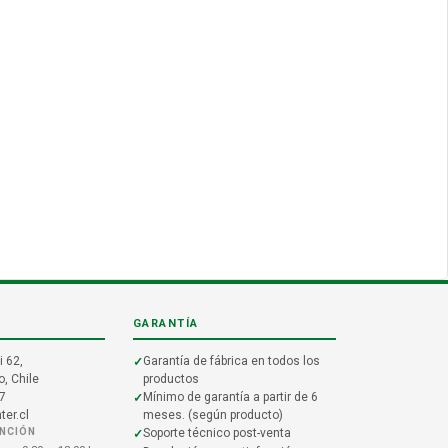
GARANTÍA
i 62,
Garantía de fábrica en todos los
, Chile
productos
7
Mínimo de garantía a partir de 6
er.cl
meses. (según producto)
ENCIÓN
Soporte técnico post-venta