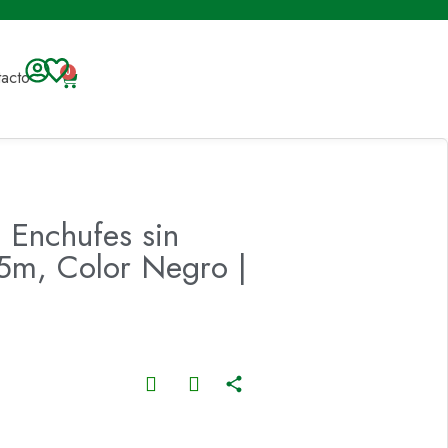
acto
0
 Enchufes sin
 5m, Color Negro |