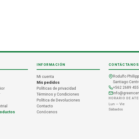
INFORMACIÓN
CONTÁCTANOS
Mi cuenta
Rodulfo Phillipp
Santiago Centro
Mis pedidos
+562 2689 455
ior
Políticas de privacidad
info@greencent
r
Términos y Condiciones
HORARIO DE AT
Política de Devoluciones
Lun — Vie
trial
Contacto
Sábados
roductos
Conócenos