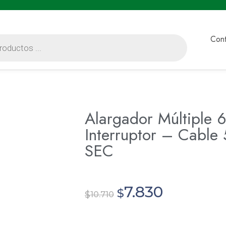
Cont
Alargador Múltiple 6
Interruptor – Cable
SEC
7.830
$
$
10.710