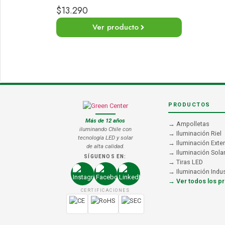
$
13.290
Ver producto
PRODUCTOS
Más de 12 años
→ Ampolletas
iluminando Chile con
→ Iluminación Riel
tecnología LED y solar
→ Iluminación Exter
de alta calidad.
→ Iluminación Sola
SÍGUENOS EN:
→ Tiras LED
→ Iluminación Indus
→ Ver todos los p
CERTIFICACIONES